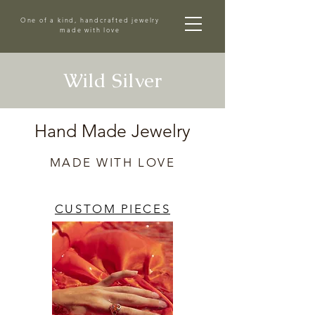
One of a kind, handcrafted jewelry
made with love
Wild Silver
Ha
nd
Made
Jewelry
MADE WITH
LOVE
CUSTOM PIECES